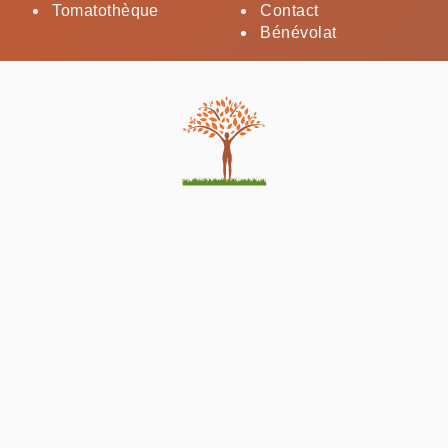
Tomatothèque
Contact
Bénévolat
Canop'Terre
ECOLIEU DÉDIÉ À L'AGROÉCOLOGIE
33, Avenue de la Gare
67150
Erstein
+33 (0)7 49 72 28 17
contact@canopterre.fr